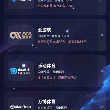
小儿腹泻贴
网站首页
公司简介
产品中心
新闻中心
网站地图
版权所有 Co
m
咨询热线
网址：/
豫ICP备20