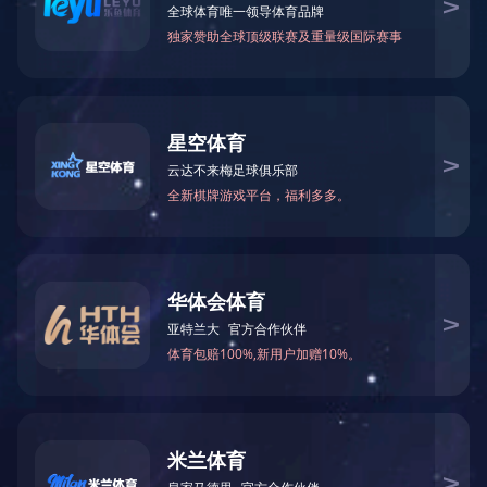
万仁药业：万民为先，以仁为本！
"